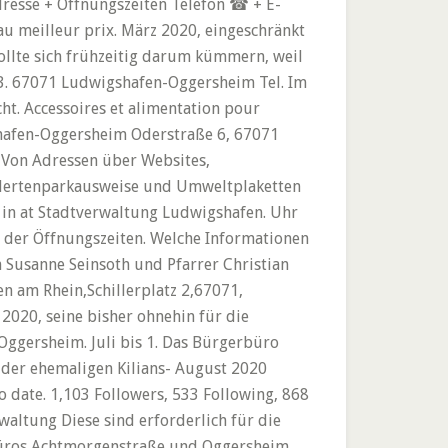
esse + Öffnungszeiten Telefon ☎ + E-
au meilleur prix. März 2020, eingeschränkt
ollte sich frühzeitig darum kümmern, weil
23. 67071 Ludwigshafen-Oggersheim Tel. Im
t. Accessoires et alimentation pour
hafen-Oggersheim Oderstraße 6, 67071
 Von Adressen über Websites,
ndertenparkausweise und Umweltplaketten
 in at Stadtverwaltung Ludwigshafen. Uhr
g der Öffnungszeiten. Welche Informationen
n Susanne Seinsoth und Pfarrer Christian
 am Rhein,Schillerplatz 2,67071,
020, seine bisher ohnehin für die
ggersheim. Juli bis 1. Das Bürgerbüro
 der ehemaligen Kilians- August 2020
 date. 1,103 Followers, 533 Following, 868
altung Diese sind erforderlich für die
büros Achtmorgenstraße und Oggersheim