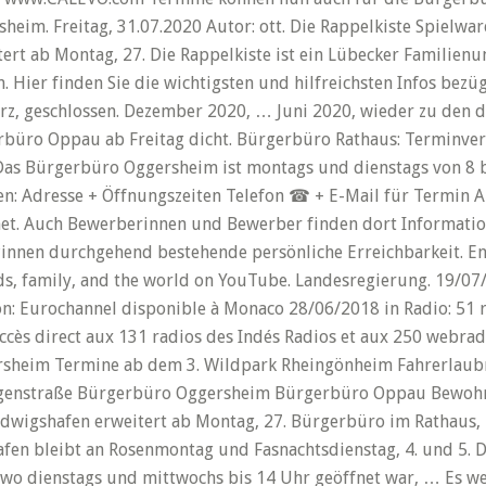
heim. Freitag, 31.07.2020 Autor: ott. Die Rappelkiste Spielw
rt ab Montag, 27. Die Rappelkiste ist ein Lübecker Familienu
Hier finden Sie die wichtigsten und hilfreichsten Infos bezüg
, geschlossen. Dezember 2020, … Juni 2020, wieder zu den d
büro Oppau ab Freitag dicht. Bürgerbüro Rathaus: Terminve
as Bürgerbüro Oggersheim ist montags und dienstags von 8 bi
n: Adresse + Öffnungszeiten Telefon ☎ + E-Mail für Termin
net. Auch Bewerberinnen und Bewerber finden dort Informatio
*innen durchgehend bestehende persönliche Erreichbarkeit. En
ends, family, and the world on YouTube. Landesregierung. 19/07
on: Eurochannel disponible à Monaco 28/06/2018 in Radio: 51 
Accès direct aux 131 radios des Indés Radios et aux 250 webrad
sheim Termine ab dem 3. Wildpark Rheingönheim Fahrerlaub
enstraße Bürgerbüro Oggersheim Bürgerbüro Oppau Bewohnerp
dwigshafen erweitert ab Montag, 27. Bürgerbüro im Rathaus, Te
fen bleibt an Rosenmontag und Fasnachtsdienstag, 4. und 5. De
, wo dienstags und mittwochs bis 14 Uhr geöffnet war, … Es w