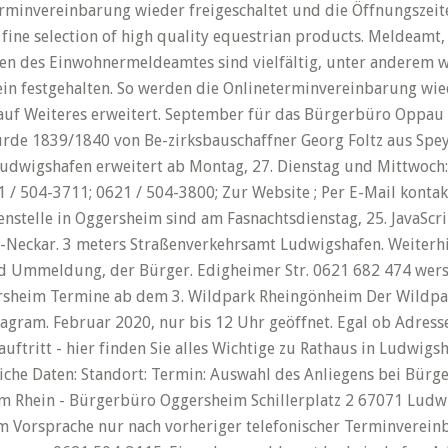
erminvereinbarung wieder freigeschaltet und die Öffnungszeite
 fine selection of high quality equestrian products. Meldeamt
ben des Einwohnermeldeamtes sind vielfältig, unter anderem
n festgehalten. So werden die Onlineterminvereinbarung wied
s auf Weiteres erweitert. September für das Bürgerbüro Oppa
e 1839/1840 von Be-zirksbauschaffner Georg Foltz aus Speyer 
udwigshafen erweitert ab Montag, 27. Dienstag und Mittwoch: b
 / 504-3711; 0621 / 504-3800; Zur Website ; Per E-Mail kont
stelle in Oggersheim sind am Fasnachtsdienstag, 25. JavaScrip
n-Neckar. 3 meters Straßenverkehrsamt Ludwigshafen. Weiterh
Ummeldung, der Bürger. Edigheimer Str. 0621 682 474 werst@
heim Termine ab dem 3. Wildpark Rheingönheim Der Wildpark 
agram. Februar 2020, nur bis 12 Uhr geöffnet. Egal ob Adresse,
tritt - hier finden Sie alles Wichtige zu Rathaus in Ludwig
che Daten: Standort: Termin: Auswahl des Anliegens bei Bürg
m Rhein - Bürgerbüro Oggersheim Schillerplatz 2 67071 Lud
m Vorsprache nur nach vorheriger telefonischer Terminverein