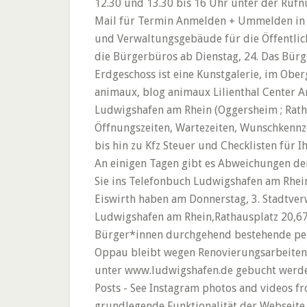
12.30 und 13.30 bis 16 Uhr unter der Ru
Mail für Termin Anmelden + Ummelden in Lu
und Verwaltungsgebäude für die Öffentlich
die Bürgerbüros ab Dienstag, 24. Das Bürg
Erdgeschoss ist eine Kunstgalerie, im Obe
animaux, blog animaux Lilienthal Center
Ludwigshafen am Rhein (Oggersheim ; Rath
Öffnungszeiten, Wartezeiten, Wunschkenn
bis hin zu Kfz Steuer und Checklisten für
An einigen Tagen gibt es Abweichungen der
Sie ins Telefonbuch Ludwigshafen am Rhein 
Eiswirth haben am Donnerstag, 3. Stadtve
Ludwigshafen am Rhein,Rathausplatz 20,67
Bürger*innen durchgehend bestehende pers
Oppau bleibt wegen Renovierungsarbeiten 
unter www.ludwigshafen.de gebucht werden.
Posts - See Instagram photos and videos f
grundlegende Funktionalität der Webseit