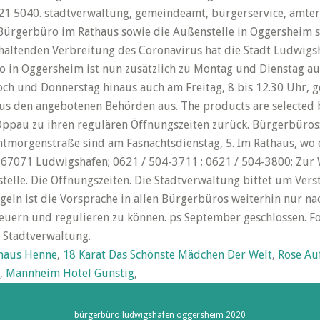
1 5040. stadtverwaltung, gemeindeamt, bürgerservice, ämter
rgerbüro im Rathaus sowie die Außenstelle in Oggersheim si
haltenden Verbreitung des Coronavirus hat die Stadt Ludwig
ro in Oggersheim ist nun zusätzlich zu Montag und Dienstag au
h und Donnerstag hinaus auch am Freitag, 8 bis 12.30 Uhr, g
us den angebotenen Behörden aus. The products are selected b
pau zu ihren regulären Öffnungszeiten zurück. Bürgerbüros
htmorgenstraße sind am Fasnachtsdienstag, 5. Im Rathaus, wo
2, 67071 Ludwigshafen; 0621 / 504-3711 ; 0621 / 504-3800; Zur 
lle. Die Öffnungszeiten. Die Stadtverwaltung bittet um Vers
eln ist die Vorsprache in allen Bürgerbüros weiterhin nur n
uern und regulieren zu können. ps September geschlossen. Fo
 Stadtverwaltung.
shaus Henne
,
18 Karat Das Schönste Mädchen Der Welt
,
Rose Au
,
Mannheim Hotel Günstig
,
bürgerbüro ludwigshafen oggersheim 2020