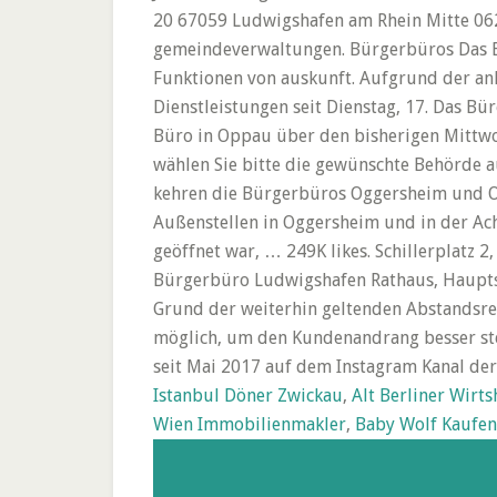
20 67059 Ludwigshafen am Rhein Mitte 062
gemeindeverwaltungen. Bürgerbüros Das Bü
Funktionen von auskunft. Aufgrund der an
Dienstleistungen seit Dienstag, 17. Das Bü
Büro in Oppau über den bisherigen Mittwoc
wählen Sie bitte die gewünschte Behörde a
kehren die Bürgerbüros Oggersheim und Op
Außenstellen in Oggersheim und in der Ac
geöffnet war, … 249K likes. Schillerplatz 
Bürgerbüro Ludwigshafen Rathaus, Hauptste
Grund der weiterhin geltenden Abstandsreg
möglich, um den Kundenandrang besser ste
seit Mai 2017 auf dem Instagram Kanal der
Istanbul Döner Zwickau
,
Alt Berliner Wirt
Wien Immobilienmakler
,
Baby Wolf Kaufen