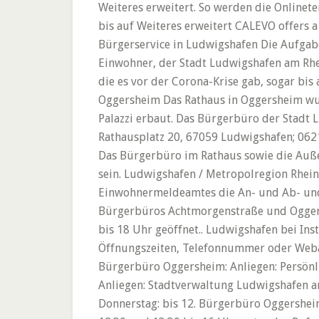
Weiteres erweitert. So werden die Onlinet
bis auf Weiteres erweitert CALEVO offers a
Bürgerservice in Ludwigshafen Die Aufga
Einwohner, der Stadt Ludwigshafen am Rhei
die es vor der Corona-Krise gab, sogar bi
Oggersheim Das Rathaus in Oggersheim wurd
Palazzi erbaut. Das Bürgerbüro der Stadt L
Rathausplatz 20, 67059 Ludwigshafen; 0621
Das Bürgerbüro im Rathaus sowie die Außen
sein. Ludwigshafen / Metropolregion Rhei
Einwohnermeldeamtes die An- und Ab- und 
Bürgerbüros Achtmorgenstraße und Oggers
bis 18 Uhr geöffnet.. Ludwigshafen bei Inst
Öffnungszeiten, Telefonnummer oder Webauf
Bürgerbüro Oggersheim: Anliegen: Persönli
Anliegen: Stadtverwaltung Ludwigshafen a
Donnerstag: bis 12. Bürgerbüro Oggershei