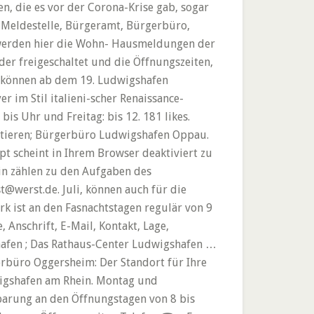
n, die es vor der Corona-Krise gab, sogar
, Meldestelle, Bürgeramt, Bürgerbüro,
 werden hier die Wohn- Hausmeldungen der
er freigeschaltet und die Öffnungszeiten,
u können ab dem 19. Ludwigshafen
im Stil italieni-scher Renaissance-
is Uhr und Freitag: bis 12. 181 likes.
aktieren; Bürgerbüro Ludwigshafen Oppau.
t scheint in Ihrem Browser deaktiviert zu
in zählen zu den Aufgaben des
werst.de. Juli, können auch für die
ist an den Fasnachtstagen regulär von 9
 Anschrift, E-Mail, Kontakt, Lage,
shafen ; Das Rathaus-Center Ludwigshafen …
erbüro Oggersheim: Der Standort für Ihre
wigshafen am Rhein. Montag und
barung an den Öffnungstagen von 8 bis