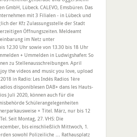
aren GmbH, Lübeck. CALEVO, Emsbüren. Das
nternehmen mit 3 Filialen - in Lübeck und
lich der Kfz Zulassungsstelle der Stadt
erzeitigen Öffnungszeiten. Meldeamt
reinbarung im Netz unter
s 12.30 Uhr sowie von 13.30 bis 18 Uhr
 Anmelden + Ummelden in Ludwigshafen: So
nen zu Stellenausschreibungen. April
joy the videos and music you love, upload
/2018 in Radio: Les Indés Radios 1ère
radios disponiblesen DAB+ dans les Hauts-
ios Juli 2020, können auch für die
nisbehörde Schülerangelegenheiten
arkausweise × Titel. März, nur bis 12
l. Seit Montag, 27. VHS: Die
zember, bis einschließlich Mittwoch, 1.
erden sowohl Polizeiliche … Rathausplatz