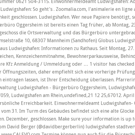
fnummer 0621 504-3115. Einwohnermeldeamt Ludwigshafen: Adr
dwigshafen: So geht's . Zoomalia.com, l'animalerie en ligne 
keit geschlossen. Ludwigshafen. Wer neue Papiere benötigt, s
erbüro Oggersheim ist bereits einen Tag früher, ab Montag, 
rgeschoss die Ortsverwaltung und das Bürgerbüro untergebrach
 Amselstraße 10, 68307 Mannheim (Sandhofen) Globus Ludwigs
aus Ludwigshafen: Informationen zu Rathaus. Seit Montag, 27.
zeichen, Kennzeichenmitnahme, Bewohnerparkausweise, Behi
 Ihre Kfz Anmeldung / Ummeldung oder … 1 visitor has checked
 Öffnungszeiten, daher empfiehlt sich eine vorherige Prüfun
eintragen lassen, ist Ihrer Entscheidung überlassen. Pfarreri
rwaltung Ludwigshafen - Bürgerbüro Oggersheim, Ludwigshafen
059, Ludwigshafen am Rhein,undefined,21 12 25,67012. April 2
önliche Erreichbarkeit. Einwohnermeldeamt Ludwigshafen- O
vom 31. Im Turm des Gebäudes befindet sich eine alte Glocke
 Dezember, geschlossen. Make sure your information is up to
rom David Berger (@davidbergerberlin) ludwigshafen stadtverw
e. www.CALEVO.com Termine können nun auch für die Bürger