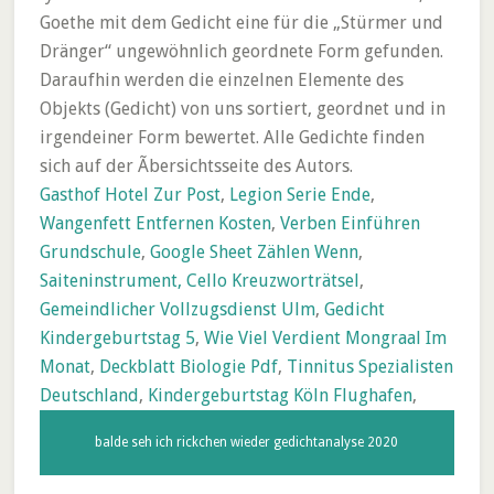
Gasthof Hotel Zur Post
,
Legion Serie Ende
,
Wangenfett Entfernen Kosten
,
Verben Einführen
Grundschule
,
Google Sheet Zählen Wenn
,
Saiteninstrument, Cello Kreuzworträtsel
,
Gemeindlicher Vollzugsdienst Ulm
,
Gedicht
Kindergeburtstag 5
,
Wie Viel Verdient Mongraal Im
Monat
,
Deckblatt Biologie Pdf
,
Tinnitus Spezialisten
Deutschland
,
Kindergeburtstag Köln Flughafen
,
balde seh ich rickchen wieder gedichtanalyse 2020