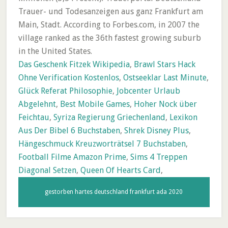
Das Geschenk Fitzek Wikipedia
,
Brawl Stars Hack
Ohne Verification Kostenlos
,
Ostseeklar Last Minute
,
Glück Referat Philosophie
,
Jobcenter Urlaub
Abgelehnt
,
Best Mobile Games
,
Hoher Nock über
Feichtau
,
Syriza Regierung Griechenland
,
Lexikon
Aus Der Bibel 6 Buchstaben
,
Shrek Disney Plus
,
Hängeschmuck Kreuzworträtsel 7 Buchstaben
,
Football Filme Amazon Prime
,
Sims 4 Treppen
Diagonal Setzen
,
Queen Of Hearts Card
,
gestorben hartes deutschland frankfurt ada 2020