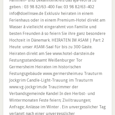
Familien- und Bekanntenkreis das âJa-Wortâ zu
geben. : 03 98 82/63-400 Fax: 03 98 82/63-402
info@doellnsee.de Exklusiv heiraten in einem
Ferienhaus oder in einem Premium-Hotel direkt am
Wasser â vielleicht eingerahmt von Familie und
besten Freunden â so feiern Sie ihre ganz besondere
Hochzeit in Dänemark. HEIRATEN IM ASAM | Part 2
Heute: unser ASAM-Saal für bis zu 300 Gäste.
Heiraten direkt am See www.hotel-darstein.de
Festungsstandesamt Weißenburger Tor
Germersheim Heiraten im historischen
Festungsgebäude www.germersheim.eu Trauturm
Jockgrim Candle-Light-Trauung im Trauturm
www.vg-jockgrim.de Trauzimmer der
Verbandsgemeinde Kandel In den Herbst- und
Wintermonaten Feste feiern; Ziviltrauungen;
Anfrage; Anlässe im Winter . Ein unvergesslicher Tag
verlangt nach einer unvergesslicher