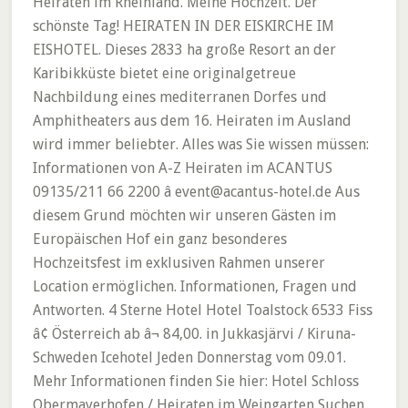
Heiraten im Rheinland. Meine Hochzeit. Der
schönste Tag! HEIRATEN IN DER EISKIRCHE IM
EISHOTEL. Dieses 2833 ha große Resort an der
Karibikküste bietet eine originalgetreue
Nachbildung eines mediterranen Dorfes und
Amphitheaters aus dem 16. Heiraten im Ausland
wird immer beliebter. Alles was Sie wissen müssen:
Informationen von A-Z Heiraten im ACANTUS
09135/211 66 2200 â event@acantus-hotel.de Aus
diesem Grund möchten wir unseren Gästen im
Europäischen Hof ein ganz besonderes
Hochzeitsfest im exklusiven Rahmen unserer
Location ermöglichen. Informationen, Fragen und
Antworten. 4 Sterne Hotel Hotel Toalstock 6533 Fiss
â¢ Österreich ab â¬ 84,00. in Jukkasjärvi / Kiruna-
Schweden Icehotel Jeden Donnerstag vom 09.01.
Mehr Informationen finden Sie hier: Hotel Schloss
Obermayerhofen / Heiraten im Weingarten Suchen