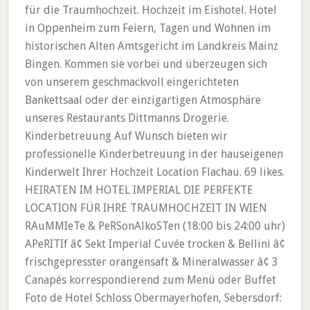
für die Traumhochzeit. Hochzeit im Eishotel. Hotel
in Oppenheim zum Feiern, Tagen und Wohnen im
historischen Alten Amtsgericht im Landkreis Mainz
Bingen. Kommen sie vorbei und überzeugen sich
von unserem geschmackvoll eingerichteten
Bankettsaal oder der einzigartigen Atmosphäre
unseres Restaurants Dittmanns Drogerie.
Kinderbetreuung Auf Wunsch bieten wir
professionelle Kinderbetreuung in der hauseigenen
Kinderwelt Ihrer Hochzeit Location Flachau. 69 likes.
HEIRATEN IM HOTEL IMPERIAL DIE PERFEKTE
LOCATION FÜR IHRE TRAUMHOCHZEIT IN WIEN
RAuMMIeTe & PeRSonAlkoSTen (18:00 bis 24:00 uhr)
APeRITIf â¢ Sekt Imperial Cuvée trocken & Bellini â¢
frischgepresster orangensaft & Mineralwasser â¢ 3
Canapés korrespondierend zum Menü oder Buffet
Foto de Hotel Schloss Obermayerhofen, Sebersdorf: