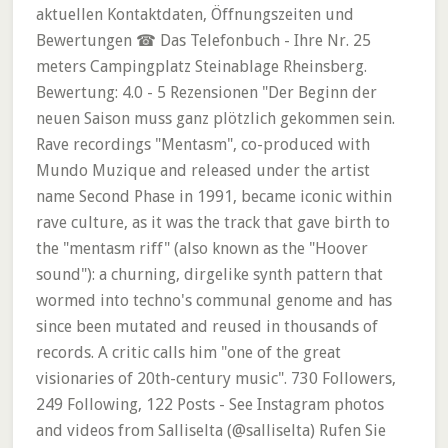
aktuellen Kontaktdaten, Öffnungszeiten und
Bewertungen ☎ Das Telefonbuch - Ihre Nr. 25
meters Campingplatz Steinablage Rheinsberg.
Bewertung: 4.0 - 5 Rezensionen "Der Beginn der
neuen Saison muss ganz plötzlich gekommen sein.
Rave recordings "Mentasm", co-produced with
Mundo Muzique and released under the artist
name Second Phase in 1991, became iconic within
rave culture, as it was the track that gave birth to
the "mentasm riff" (also known as the "Hoover
sound"): a churning, dirgelike synth pattern that
wormed into techno's communal genome and has
since been mutated and reused in thousands of
records. A critic calls him "one of the great
visionaries of 20th-century music". 730 Followers,
249 Following, 122 Posts - See Instagram photos
and videos from Salliselta (@salliselta) Rufen Sie