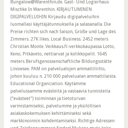
Bungalow@Warenthin.de. Gast- Und Logierhaus
Mischke In Warenthin. KIRJAUTUMINEN
DIGIPALVELUIHIN Kirjaudu digipalveluihin
luomallasi käyttäjätunnuksella ja salasanalla. Die
Preise richten sich nach Saison, Größe und Lage des
Zimmers. 27K likes. Local Business. 2452 meters
Christian Monte. Veikkaus.fi-verkkokaupassa Lotto,
Keno, Pitkäveto, nettiarvat ja kolikkopelit. 1645
meters Berufsgenossenschaftliche Bildungsstätte
Linowsee. PAM on palvelualojen ammattiliitto,
johon kuuluu n. 210 000 palvelualan ammattilaista.
Educational Organization. Käytämme
palvelussamme evästeitä ja vastaavia tunnisteita
(”evästeet”) toiminnan ja tietoturvan
varmistamiseksi, palvelumme ja yksilöllisen
asiakaskokemuksen kehittämiseksi sekä
markkinoinnin kohdentamiseksi. Richtige Adressen