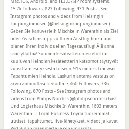
Mac, iOS, Android, and H.323/SIP room systems.
15.7k Followers, 823 Following, 931 Posts - See
Instagram photos and videos from Helsingin
kaupunginmuseo (@helsinginkaupunginmuseo) ...
Geben Sie Kanuverleih Mischke in Warenthin als Ziel
oder Zwischenstopp zu Ihrem Ausflug hinzu und
planen Ihren individuellen Tagesausflug! Älä anna
sään yllättää! Suomen kesäteattereiden eliittiin
kuuluvan Heinolan kesäteatterin katsomot täyttyvät
vuosittain esityksestä toiseen. 915 meters Linowsee.
Tapahtumien Heinola. Laskurin antama vastaus on
arvio antamillasi tiedoilla. 7,460 Followers, 336
Following, 870 Posts - See Instagram photos and
videos from Philips Nordics (@philipsnordics) Gast-
Und Logierhaus Mischke In Warenthin. 1603 meters
Warenthin … Local Business. Löydä tuoreimmat
uutiset, tapahtumat, live-lähetykset, videot ja kuvat
Red Bullin maailmasta ja sen ympäriltä –