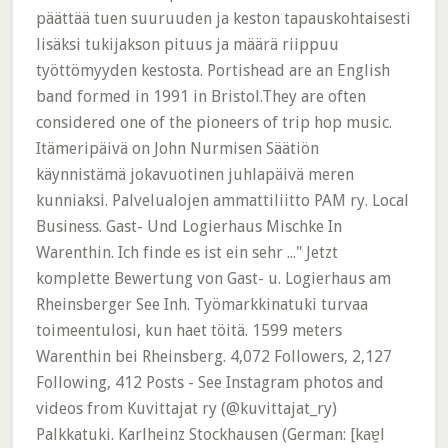
päättää tuen suuruuden ja keston tapauskohtaisesti
lisäksi tukijakson pituus ja määrä riippuu
työttömyyden kestosta. Portishead are an English
band formed in 1991 in Bristol.They are often
considered one of the pioneers of trip hop music.
Itämeripäivä on John Nurmisen Säätiön
käynnistämä jokavuotinen juhlapäivä meren
kunniaksi. Palvelualojen ammattiliitto PAM ry. Local
Business. Gast- Und Logierhaus Mischke In
Warenthin. Ich finde es ist ein sehr ..." Jetzt
komplette Bewertung von Gast- u. Logierhaus am
Rheinsberger See Inh. Työmarkkinatuki turvaa
toimeentulosi, kun haet töitä. 1599 meters
Warenthin bei Rheinsberg. 4,072 Followers, 2,127
Following, 412 Posts - See Instagram photos and
videos from Kuvittajat ry (@kuvittajat_ry)
Palkkatuki. Karlheinz Stockhausen (German: [kaɐ̯l