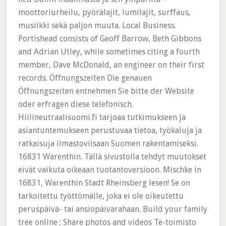
moottoriurheilu, pyörälajit, lumilajit, surffaus,
musiikki sekä paljon muuta. Local Business.
Portishead consists of Geoff Barrow, Beth Gibbons
and Adrian Utley, while sometimes citing a fourth
member, Dave McDonald, an engineer on their first
records. Öffnungszeiten Die genauen
Öffnungszeiten entnehmen Sie bitte der Website
oder erfragen diese telefonisch.
Hiilineutraalisuomi.fi tarjoaa tutkimukseen ja
asiantuntemukseen perustuvaa tietoa, työkaluja ja
ratkaisuja ilmastoviisaan Suomen rakentamiseksi.
16831 Warenthin. Tällä sivustolla tehdyt muutokset
eivät vaikuta oikeaan tuotantoversioon. Mischke in
16831, Warenthin Stadt Rheinsberg lesen! Se on
tarkoitettu työttömälle, joka ei ole oikeutettu
peruspäivä- tai ansiopäivärahaan. Build your family
tree online ; Share photos and videos Te-toimisto