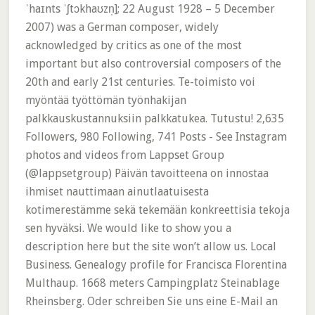
ˈhaɪnts ˈʃtɔkhaʊzn̩]; 22 August 1928 – 5 December
2007) was a German composer, widely
acknowledged by critics as one of the most
important but also controversial composers of the
20th and early 21st centuries. Te-toimisto voi
myöntää työttömän työnhakijan
palkkauskustannuksiin palkkatukea. Tutustu! 2,635
Followers, 980 Following, 741 Posts - See Instagram
photos and videos from Lappset Group
(@lappsetgroup) Päivän tavoitteena on innostaa
ihmiset nauttimaan ainutlaatuisesta
kotimerestämme sekä tekemään konkreettisia tekoja
sen hyväksi. We would like to show you a
description here but the site won’t allow us. Local
Business. Genealogy profile for Francisca Florentina
Multhaup. 1668 meters Campingplatz Steinablage
Rheinsberg. Oder schreiben Sie uns eine E-Mail an