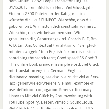
dem Album" Copy; DeepL Translator Linguee.
01.12.2017 - ein Bild für's Herz 'Viel Glueck.gif'-
Eine von 2.500 Dateien in der Kategorie 'ich
wünsche dir...' auf FUNPOT. Wie schön, dass du
geboren bist, Wir hätten dich sonst sehr vermisst,
Wie schön, dass wir beisammen sind, Wir
gratulieren dir, Geburtstagskind. Chords: B, E, Bm,
A, D, Em, Am. Contextual translation of "viel glück
mit dem wiggeln" into English. Forum discussions
containing the search term; Good speed! 36 Grad: 3.
This online book is made in simple word. viel Glück
mit translation english, German - English
dictionary, meaning, see also 'viel/nicht viel auf etw
(acc) geben',Vieleck',Vielehe',vielmal', example of
use, definition, conjugation, Reverso dictionary
Listen to Mit viel Glück by 2raumwohnung with
YouTube, Spotify, Deezer, Vimeo & SoundCloud.
Viel Glück in Venedig @saavedranoah mit - UND