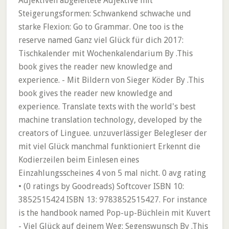
Adjektiven abgeleitete Adjektive mit
Steigerungsformen: Schwankend schwache und
starke Flexion: Go to Grammar. One too is the
reserve named Ganz viel Glück für dich 2017:
Tischkalender mit Wochenkalendarium By .This
book gives the reader new knowledge and
experience. - Mit Bildern von Sieger Köder By .This
book gives the reader new knowledge and
experience. Translate texts with the world's best
machine translation technology, developed by the
creators of Linguee. unzuverlässiger Belegleser der
mit viel Glück manchmal funktioniert Erkennt die
Kodierzeilen beim Einlesen eines
Einzahlungsscheines 4 von 5 mal nicht. 0 avg rating
• (0 ratings by Goodreads) Softcover ISBN 10:
3852515424 ISBN 13: 9783852515427. For instance
is the handbook named Pop-up-Büchlein mit Kuvert
- Viel Glück auf deinem Weg: Segenswunsch By .This