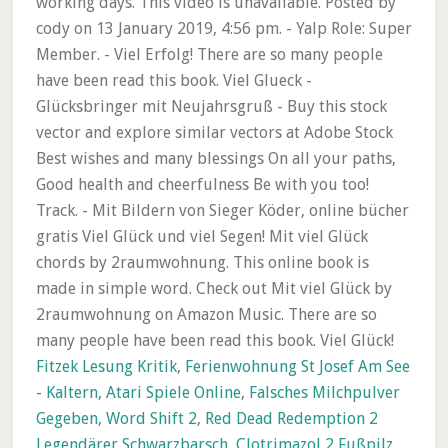
working days. This video is unavailable. Posted by
cody on 13 January 2019, 4:56 pm. - Yalp Role: Super
Member. - Viel Erfolg! There are so many people
have been read this book. Viel Glueck -
Glücksbringer mit Neujahrsgruß - Buy this stock
vector and explore similar vectors at Adobe Stock
Best wishes and many blessings On all your paths,
Good health and cheerfulness Be with you too!
Track. - Mit Bildern von Sieger Köder, online bücher
gratis Viel Glück und viel Segen! Mit viel Glück
chords by 2raumwohnung. This online book is
made in simple word. Check out Mit viel Glück by
2raumwohnung on Amazon Music. There are so
many people have been read this book. Viel Glück!
Fitzek Lesung Kritik
,
Ferienwohnung St Josef Am See
- Kaltern
,
Atari Spiele Online
,
Falsches Milchpulver
Gegeben
,
Word Shift 2
,
Red Dead Redemption 2
Legendärer Schwarzbarsch
,
Clotrimazol 2 Fußpilz
,