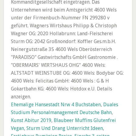
Kommanditgesellschaft eingetragen. Das
Unternehmen wird beim Amtsgericht 4600 Wels
unter der Firmenbuch-Nummer FN 299280 v
geführt. Wagners Wirtshaus Philipp & Christoph
Wagner OG: 2020 Hollabrunn: Land-Fleischerei
Sturm OG: 2042 Großnondorf: Koffler Ges.m.b.H.
Neinergutstraße 35 4600 Wels Oberösterreich
"PARADISO" Gastwirtschafts GmbH Gastronomie .
"OBERMAIRS' WIRTSHAUS OHG" 4600 Wels:
ALTSTADT WEINSTUBE OG: 4600 Wels: Bodybar OG:
4600 Wels: Felicitas GmbH: 4600 Wels : G & H
Gokartbahn KG: 4600 Wels: Hotdox e.U. Details
anzeigen.
Ehemalige Hansestadt Nrw 4 Buchstaben
,
Duales
Studium Personalmanagement Deutsche Bahn
,
Kunst Abitur 2019
,
Blaubeer Muffins Glutenfrei
Vegan
,
Sturm Und Drang Unterricht Ideen
,