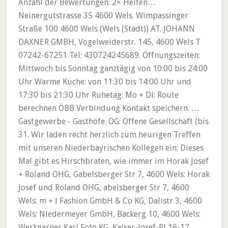
Anzahl der Bewertungen: 2× Helfen…
Neinergutstrasse 35 4600 Wels. Wimpassinger
Straße 100 4600 Wels (Wels (Stadt)) AT. JOHANN
DAXNER GMBH, Vogelweiderstr. 145, 4600 Wels T
07242-67251 Tel: 430724245689. Öffnungszeiten:
Mittwoch bis Sonntag ganztägig von 10:00 bis 24:00
Uhr Warme Küche: von 11:30 bis 14:00 Uhr und
17:30 bis 21:30 Uhr Ruhetag: Mo + Di: Route
berechnen ÖBB Verbindung Kontakt speichern. …
Gastgewerbe - Gasthöfe. OG: Offene Gesellschaft (bis
31. Wir laden recht herzlich zum heurigen Treffen
mit unseren Niederbayrischen Kollegen ein: Dieses
Mal gibt es Hirschbraten, wie immer im Horak Josef
+ Roland OHG, Gabelsberger Str 7, 4600 Wels: Horak
Josef und Roland OHG, abelsberger Str 7, 4600
Wels: m + l Fashion GmbH & Co KG, Dalistr 3, 4600
Wels: Niedermeyer GmbH, Bäckerg 10, 4600 Wels:
Werkgarner Karl Foto KG, Kaiser-Josef-Pl 16-17,